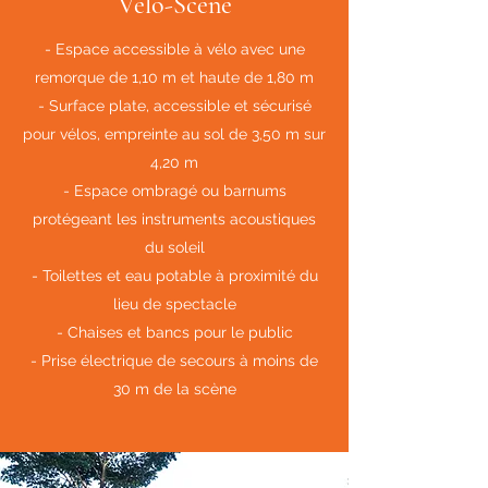
Vélo-Scène
- Espace accessible à vélo avec une
remorque de 1,10 m et haute de 1,80 m
- Surface plate, accessible et sécurisé
pour vélos, empreinte au sol de 3,50 m sur
4,20 m
- Espace ombragé ou barnums
protégeant les instruments acoustiques
du soleil
- Toilettes et eau potable à proximité du
lieu de spectacle
- Chaises et bancs pour le public
- Prise électrique de secours à moins de
30 m de la scène